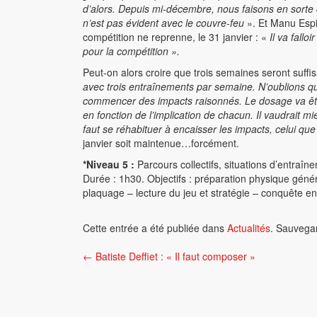
d’alors. Depuis mi-décembre, nous faisons en sorte
n’est pas évident avec le couvre-feu
». Et Manu Espia
compétition ne reprenne, le 31 janvier : «
Il va fallo
pour la compétition ».
Peut-on alors croire que trois semaines seront suff
avec trois entraînements par semaine. N’oublions qu
commencer des impacts raisonnés. Le dosage va être e
en fonction de l’implication de chacun. Il vaudrait 
faut se réhabituer à encaisser les impacts, celui q
janvier soit maintenue…forcément.
*Niveau 5 :
Parcours collectifs, situations d’entraîne
Durée : 1h30. Objectifs : préparation physique géné
plaquage – lecture du jeu et stratégie – conquête e
Cette entrée a été publiée dans
Actualités
. Sauvega
Navigation
←
Batiste Deffiet : « Il faut composer »
de
l’article