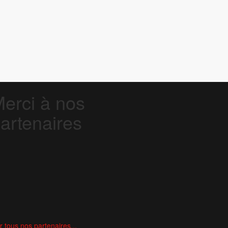
erci à nos
artenaires
r tous nos partenaires...