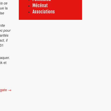
is ce
Mécénat
ue la
Associations
ise
mite
ec pour
arités
t, il
 31
laquer.
ck et
agate
→