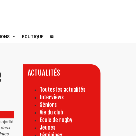
IONS
BOUTIQUE
e
ACTUALITÉS
Toutes les actualités
Interviews
Séniors
Vie du club
Ecole de rugby
majorité
Jeunes
 deux
intes
Féminines