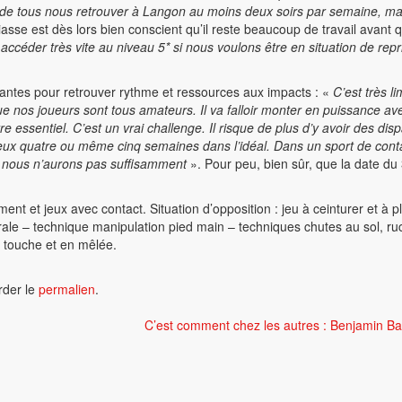
 de tous nous retrouver à Langon au moins deux soirs par semaine, ma
sse est dès lors bien conscient qu’il reste beaucoup de travail avant q
ir accéder très vite au niveau 5* si nous voulons être en situation de repr
isantes pour retrouver rythme et ressources aux impacts : «
C’est très li
e nos joueurs sont tous amateurs. Il va falloir monter en puissance av
ssentiel. C’est un vrai challenge. Il risque de plus d’y avoir des disp
mieux quatre ou même cinq semaines dans l’idéal. Dans un sport de contac
ue nous n’aurons pas suffisamment
». Pour peu, bien sûr, que la date du
ment et jeux avec contact. Situation d’opposition : jeu à ceinturer et à p
rale – technique manipulation pied main – techniques chutes au sol, ru
n touche et en mêlée.
rder le
permalien
.
C’est comment chez les autres : Benjamin B