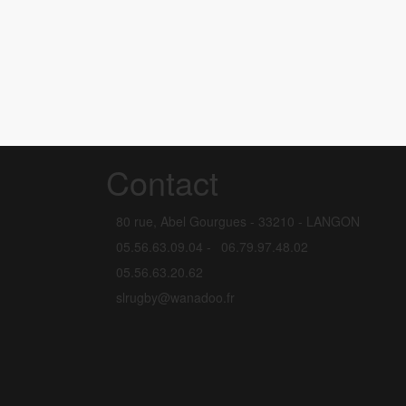
Contact
80 rue, Abel Gourgues - 33210 - LANGON
05.56.63.09.04 -
06.79.97.48.02
05.56.63.20.62
slrugby@wanadoo.fr