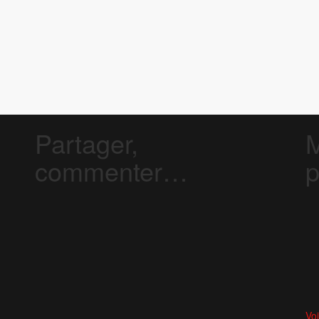
Partager,
M
commenter…
p
Voi