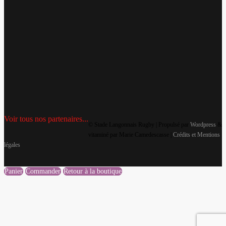
Voir tous nos partenaires...
© Stade Langonnais Rugby | Propulsé par
Wordpress
&
vitaminé par Marie Camedescasse |
Crédits et Mentions
légales
Panier
Commander
Retour à la boutique