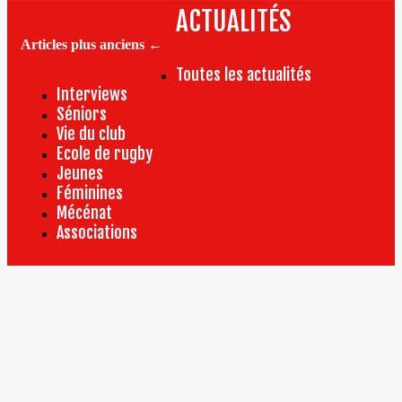
et
ACTUALITÉS
Pierre
Babin
Articles plus anciens
←
:
interv
Toutes les actualités
en
Interviews
duo
Séniors
!
Vie du club
Ecole de rugby
Jeunes
Féminines
Mécénat
Associations