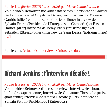
Publié le
9 février 2020
16 avril 2020
par
Marie Camedescasse
Voir la vidéo Retrouvez nos autres interviews : Interview de Christel
Bertrand (arrière) et Ghyslaine Darmagnac Interview de Maxime
Garrido (pilier) et Pierre Babin (troisième ligne) Interview de
Sylvain Feltrin (Président de l'Entrepotes de Comberlin) et Bastien
Darriet (pilier) Interview de Rémy Broly (troisième ligne) et
Sébastien Ribreau (pilier) Interview de Yann Dessis (troisième ligne)
En
[…]
savoir
plus
surGautier
Publié dans
Actualités
,
Interview
,
Séniors
,
vie du club
Issaadi
et
Loïc
Clavé
:
Richard Jenkins : l’interview décalée !
l’interview
en
duo
Publié le
9 février 2020
16 avril 2020
par
Marie Camedescasse
!
Voir la vidéo Retrouvez d'autres interviews Interview de Thomas
Lafon (trois-quart centre) Interview de Guillaume Christophe (trois-
quart centre) Interview de Arnaud Lacoste (ailier) Interview de
Sylvain Feltrin (Président de l'Entrepotes)