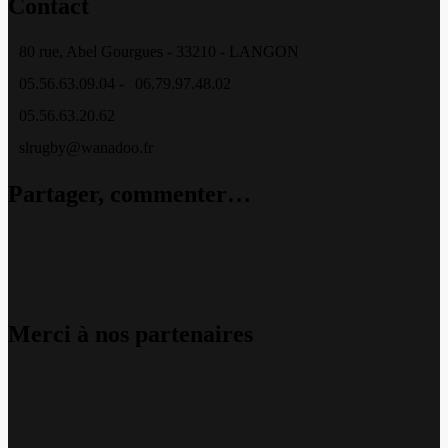
Contact
80 rue, Abel Gourgues - 33210 - LANGON
05.56.63.09.04 -
06.79.97.48.02
05.56.63.20.62
slrugby@wanadoo.fr
Partager, commenter…
Merci à nos partenaires