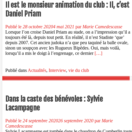
des
Il est le monsieur animation du club : Il, c’est
articles
Daniel Priam
Publié le
28 octobre 2020
4 mai 2021
par
Marie Camedescasse
Lorsque l’on croise Daniel Priam au stade, on a l’impression qu’il a
toujours été là, depuis tout petit. En réalité, il n’est Stadiste ‘que’
depuis 2007. Cet ancien judoka n’a que peu taquiné la balle ovale,
sinon un soupçon avec les Rugueux Bipèdes. Oui, mais voilà,
En
lorsqu’il a mis le doigt à l’engrenage, ce dernier
[…]
savoir
plus
surIl
Publié dans
Actualités
,
Interview
,
vie du club
est
le
monsieur
animation
du
Dans la caste des bénévoles : Sylvie
club
Lacampagne
:
Il,
c’est
Publié le
24 septembre 2020
26 septembre 2020
par
Marie
Daniel
Camedescasse
Priam
Sylvie Lacampagne est tombée dans le chaudron de Comberlin tout