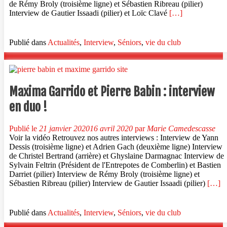
de Rémy Broly (troisième ligne) et Sébastien Ribreau (pilier)
En
Interview de Gautier Issaadi (pilier) et Loïc Clavé
[…]
savoir
plus
surSylvain
Publié dans
Actualités
,
Interview
,
Séniors
,
vie du club
Feltrin
et
Bastien
Darriet
:
Maxima Garrido et Pierre Babin : interview
interview
en duo !
en
duo
!
Publié le
21 janvier 2020
16 avril 2020
par
Marie Camedescasse
Voir la vidéo Retrouvez nos autres interviews : Interview de Yann
Dessis (troisième ligne) et Adrien Gach (deuxième ligne) Interview
de Christel Bertrand (arrière) et Ghyslaine Darmagnac Interview de
Sylvain Feltrin (Président de l'Entrepotes de Comberlin) et Bastien
Darriet (pilier) Interview de Rémy Broly (troisième ligne) et
En
Sébastien Ribreau (pilier) Interview de Gautier Issaadi (pilier)
[…]
savoir
plus
surMa
Publié dans
Actualités
,
Interview
,
Séniors
,
vie du club
Garri