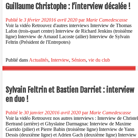
:
Guillaume Christophe : l’interview décalée !
interview
en
duo
Publié le
3 février 2020
16 avril 2020
par
Marie Camedescasse
!
Voir la vidéo Retrouvez d'autres interviews Interview de Thomas
Lafon (trois-quart centre) Interview de Richard Jenkins (troisième
ligne) Interview de Arnaud Lacoste (ailier) Interview de Sylvain
Feltrin (Président de l'Entrepotes)
Publié dans
Actualités
,
Interview
,
Séniors
,
vie du club
Sylvain Feltrin et Bastien Darriet : interview
en duo !
Publié le
30 janvier 2020
16 avril 2020
par
Marie Camedescasse
Voir la vidéo Retrouvez nos autres interviews : Interview de Christel
Bertrand (arrière) et Ghyslaine Darmagnac Interview de Maxime
Garrido (pilier) et Pierre Babin (troisième ligne) Interview de Yann
Dessis (deuxième ligne) et Adrien Gach (deuxième ligne) Interview