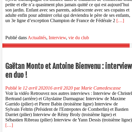
petite et elle n’a quasiment plus jamais quitté ce qui est aujourd’hui
son jardin. Enfant avec ses parents, adolescente avec ses copains et
adulte enfin pour admirer celui qui deviendra le père de ses enfants,
En
un 3e ligne d’exception Champion de France de Fédérale 2
[…]
savoir
plus
surDans
Publié dans
Actualités
,
Interview
,
vie du club
la
caste
des
bénévol
:
Gaëtan Monto et Antoine Bienvenu : interview
Sylvie
en duo !
Lacamp
Publié le
12 avril 2020
16 avril 2020
par
Marie Camedescasse
Voir la vidéo Retrouvez nos autres interviews : Interview de Christel
Bertrand (arrière) et Ghyslaine Darmagnac Interview de Maxime
Garrido (pilier) et Pierre Babin (troisième ligne) Interview de
Sylvain Feltrin (Président de l'Entrepotes de Comberlin) et Bastien
Darriet (pilier) Interview de Rémy Broly (troisième ligne) et
Sébastien Ribreau (pilier) Interview de Yann Dessis (troisième ligne)
En
[…]
savoir