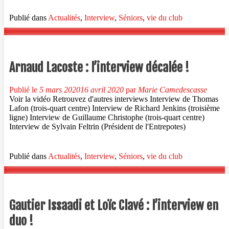
plus
surGaëtan
Publié dans
Actualités
,
Interview
,
Séniors
,
vie du club
Monto
et
Antoine
Bienvenu
:
Arnaud Lacoste : l’interview décalée !
interview
en
duo
Publié le
5 mars 2020
16 avril 2020
par
Marie Camedescasse
!
Voir la vidéo Retrouvez d'autres interviews Interview de Thomas
Lafon (trois-quart centre) Interview de Richard Jenkins (troisième
ligne) Interview de Guillaume Christophe (trois-quart centre)
Interview de Sylvain Feltrin (Président de l'Entrepotes)
Publié dans
Actualités
,
Interview
,
Séniors
,
vie du club
Gautier Issaadi et Loïc Clavé : l’interview en
duo !