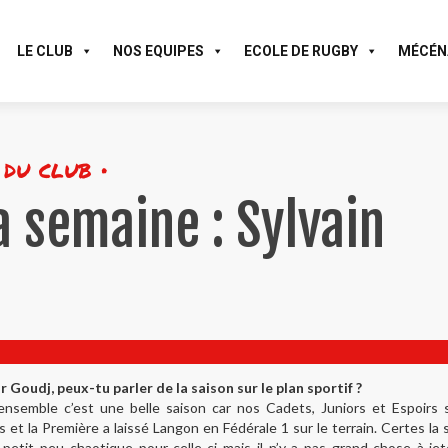
LE CLUB
NOS EQUIPES
ECOLE DE RUGBY
MÉCÉN
 du club •
a semaine : Sylvain
 Goudj, peux-tu parler de la saison sur le plan sportif ?
’ensemble c’est une belle saison car nos Cadets, Juniors et Espoirs 
és et la Première a laissé Langon en Fédérale 1 sur le terrain. Certes la 
petit peu chaotique pour celle-ci mais il n’y a pas grand-chose à je