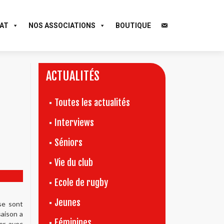
AT
NOS ASSOCIATIONS
BOUTIQUE
ACTUALITÉS
Toutes les actualités
Interviews
Séniors
Vie du club
Ecole de rugby
Jeunes
se sont
saison a
Féminines
ter avec