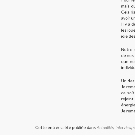
mais qu
Cela ri
avoir u
Il y a 
les jou
joie des
Notre s
de nos 
que nos
individ
Un der
Je reme
ce soit
rejoin
énergie
Je reme
Cette entrée a été publiée dans
Actualités
,
Interview
,
v