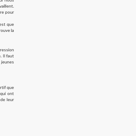
aillent.
tre pour
’est que
rouve la
gression
 Il faut
x jeunes
rtif que
 qui ont
de leur