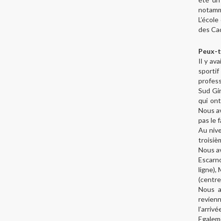
notamm
L’école
des Cad
Peux-t
Il y av
sporti
profess
Sud Gi
qui ont
Nous av
pas le 
Au nive
troisiè
Nous av
Escarn
ligne),
(centre
Nous a
revien
l’arriv
Egaleme