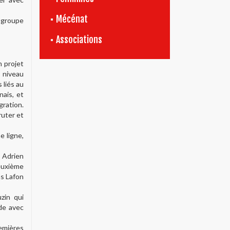
Mécénat
e groupe
Associations
n projet
 niveau
 liés au
ais, et
gration.
ruter et
e ligne,
, Adrien
euxième
as Lafon
zin qui
de avec
remières