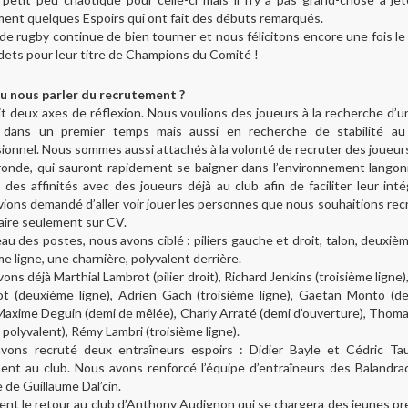
ent quelques Espoirs qui ont fait des débuts remarqués.
 de rugby continue de bien tourner et nous félicitons encore une fois l
ets pour leur titre de Champions du Comité !
u nous parler du recrutement ?
ait deux axes de réflexion. Nous voulions des joueurs à la recherche d’u
f dans un premier temps mais aussi en recherche de stabilité au
ionnel. Nous sommes aussi attachés à la volonté de recruter des joueurs
ronde, qui sauront rapidement se baigner dans l’environnement langonn
 des affinités avec des joueurs déjà au club afin de faciliter leur inté
ions demandé d’aller voir jouer les personnes que nous souhaitions rec
faire seulement sur CV.
au des postes, nous avons ciblé : piliers gauche et droit, talon, deuxièm
me ligne, une charnière, polyvalent derrière.
ons déjà Marthial Lambrot (pilier droit), Richard Jenkins (troisième ligne)
ot (deuxième ligne), Adrien Gach (troisième ligne), Gaëtan Monto (d
 Maxime Deguin (demi de mêlée), Charly Arraté (demi d’ouverture), Thom
 polyvalent), Rémy Lambri (troisième ligne).
vons recruté deux entraîneurs espoirs : Didier Bayle et Cédric Tau
nent au club. Nous avons renforcé l’équipe d’entraîneurs des Balandra
ée de Guillaume Dal’cin.
nt le retour au club d’Anthony Audignon qui se chargera des jeunes p