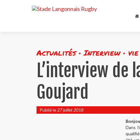
Actualités • Interview • vie
L’interview de l
Goujard
Publié le
27 juillet 2018
Bonjour
Dans l
qualifi
été un 