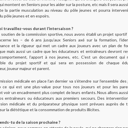
qui montent en Seniors pour les aider sur la posture, etc mais il sera auss
e la partie musculation au niveau du pôle jeunes et pourra interveni
u pôle jeunes et en espoirs.
i travaillez-vous durant l’intersaison ?
 soutien de la commission sportive, nous avons établi un projet sportif
ncerne les – de 6 ans jusqu’aux Seniors axé sur la formation, l’ident
mance et la rigueur qui met un cadre aux joueurs avec un plan de fo
ique mais aussi un cadre que les éducateurs et entraîneurs devront re
 comportement, l’apport à nos jeunes, etc. C’est un document qui 
mble du projet sportif et qui sera en possession de chaque édu
eur, joueur majeur et parent.
ission médicale en place l’an dernier va s’étendre sur l’ensemble des
b ce qui est une plus-value pour tous nos joueurs et pour les pare
t voir un encadrement plus complet de leurs enfants. Nous allons auss
os entraîneurs ou éducateurs aux premiers secours. Des intervention
sion médicale et du préparateur physique sont prévues auprès de t
sur la diététique et la consommation de produits illicites.
ends-tu de la saison prochaine ?
s séniors, nous sommes en attente de la poule, qui ne changera rien p