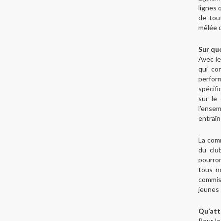
lignes 
de tout
mêlée d
Sur quo
Avec le
qui co
perfor
spécif
sur le
l’ense
entraîn
La comm
du clu
pourron
tous n
commis
jeunes 
Qu’att
Pour le