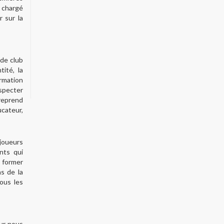
i chargé
r sur la
 de club
ité, la
rmation
specter
reprend
cateur,
 joueurs
nts qui
i former
s de la
ous les
our nous