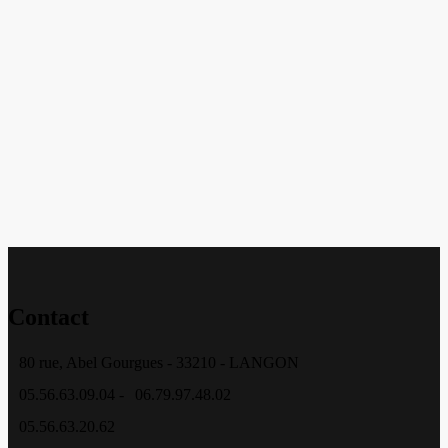
Contact
80 rue, Abel Gourgues - 33210 - LANGON
05.56.63.09.04 -
06.79.97.48.02
05.56.63.20.62