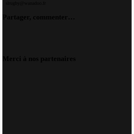
slrugby@wanadoo.fr
Partager, commenter…
Merci à nos partenaires