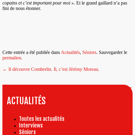
copains et c’est important pour moi ».
Et le grand gaillard n’a pas
fini de nous étonner.
Cette entrée a été publiée dans
Actualités
,
Séniors
. Sauvegarder le
permalien
.
Navigation
←
Il découvre Comberlin. Il, c’est Jérémy Moreau.
de
l’article
Paroles de partenaires : David Martinet s’y colle
→
ACTUALITÉS
Toutes les actualités
Interviews
Séniors