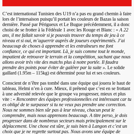
Camedescasse
C’est international Tunisien des U19 n’a pas eu grand chemin à faire
lors de l’intersaison puisqu’il portait les couleurs de Bazas la saison
dernière. Passé par Périgueux et Le Bugue précédemment, il a donc
choisi de se frotter à la Fédérale 1 avec les Rouge et Blanc : «
A 22
ans, il me fallait savoir si je pouvais trouver du temps de jeu à ce
niveau et si oui, m’aguerrir auprès de joueurs expérimentés. J’ai
beaucoup de choses à apprendre et les entraîneurs me font
confiance, ce qui est important. Là, je suis comme tout le monde,
impatient de retrouver le terrain et la compétition, sachant que nous
allons avoir très vite des matchs plus à notre portée. Il faudra
prendre des points pour éviter de galérer par la suite ».
Le solide
gaillard (1.95m – 115kg) est déterminé pour lui et ses couleurs.
Conscient de n’être pas tombé dans une équipe qui jouera le haut de
tableau, Helmi n’en à cure. Mieux, il prétend que c’est en se frottant
à une adversité relevée que le groupe va progresser, mieux et plus
vite : «
Rencontrer des équipes professionnelles est intéressant car tu
es obligé de te surpasser si tu ne veux pas prendre une correction.
Nous ne sommes bien sûr pas à leur niveau, chacun peut le
comprendre, mais nous apprenons beaucoup. A titre perso, je dois
progresser dans de nombreux secteurs mais principalement sur le
déplacement. Une chose est sûre, je suis bien à Langon et c’est un
choix que je ne regrette surtout pas. Nous avons une équipe de