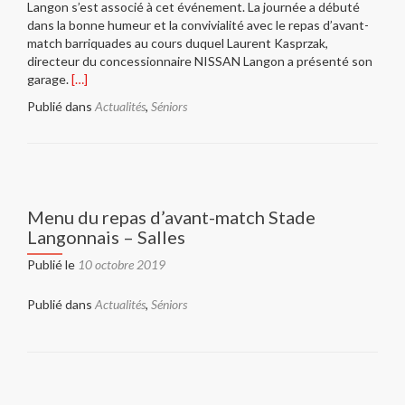
Langon s’est associé à cet événement. La journée a débuté
dans la bonne humeur et la convivialité avec le repas d’avant-
match barriquades au cours duquel Laurent Kasprzak,
directeur du concessionnaire NISSAN Langon a présenté son
En
garage.
[…]
savoir
Publié dans
Actualités
,
Séniors
plus
surStade
Langonnais
–
US
Salles
Menu du repas d’avant-match Stade
:
Langonnais – Salles
compte
rendu
Publié le
10 octobre 2019
du
match
Publié dans
Actualités
,
Séniors