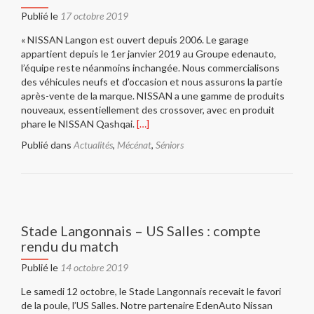
Publié le
17 octobre 2019
« NISSAN Langon est ouvert depuis 2006. Le garage
appartient depuis le 1er janvier 2019 au Groupe edenauto,
l’équipe reste néanmoins inchangée. Nous commercialisons
des véhicules neufs et d’occasion et nous assurons la partie
après-vente de la marque. NISSAN a une gamme de produits
nouveaux, essentiellement des crossover, avec en produit
En
phare le NISSAN Qashqai.
[…]
savoir
Publié dans
Actualités
,
Mécénat
,
Séniors
plus
surEdenAuto
Nissan
Langon,
partenaire
de
Stade Langonnais – US Salles : compte
match
rendu du match
Publié le
14 octobre 2019
Le samedi 12 octobre, le Stade Langonnais recevait le favori
de la poule, l’US Salles. Notre partenaire EdenAuto Nissan