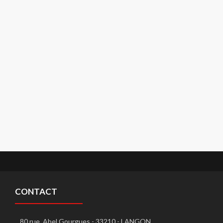
CONTACT
80 rue, Abel Gourgues - 33210 - LANGON