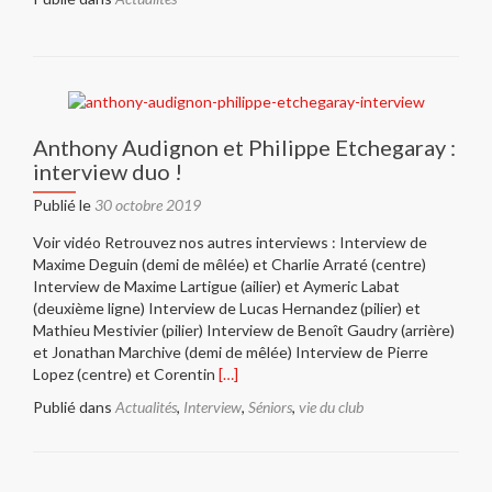
Anthony Audignon et Philippe Etchegaray :
interview duo !
Publié le
30 octobre 2019
Voir vidéo Retrouvez nos autres interviews : Interview de
Maxime Deguin (demi de mêlée) et Charlie Arraté (centre)
Interview de Maxime Lartigue (ailier) et Aymeric Labat
(deuxième ligne) Interview de Lucas Hernandez (pilier) et
Mathieu Mestivier (pilier) Interview de Benoît Gaudry (arrière)
et Jonathan Marchive (demi de mêlée) Interview de Pierre
En
Lopez (centre) et Corentin
[…]
savoir
Publié dans
Actualités
,
Interview
,
Séniors
,
vie du club
plus
surAnthony
Audignon
et