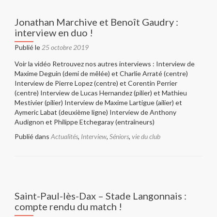
Philippe
Etchegaray
Jonathan Marchive et Benoît Gaudry :
:
interview en duo !
interview
duo
Publié le
25 octobre 2019
!
Voir la vidéo Retrouvez nos autres interviews : Interview de
Maxime Deguin (demi de mêlée) et Charlie Arraté (centre)
Interview de Pierre Lopez (centre) et Corentin Perrier
(centre) Interview de Lucas Hernandez (pilier) et Mathieu
Mestivier (pilier) Interview de Maxime Lartigue (ailier) et
Aymeric Labat (deuxième ligne) Interview de Anthony
Audignon et Philippe Etchegaray (entraîneurs)
Publié dans
Actualités
,
Interview
,
Séniors
,
vie du club
Saint-Paul-lès-Dax – Stade Langonnais :
compte rendu du match !