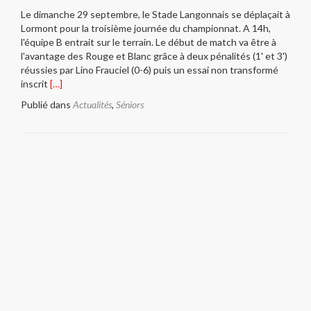
duo
Le dimanche 29 septembre, le Stade Langonnais se déplaçait à
!
Lormont pour la troisième journée du championnat. A 14h,
l'équipe B entrait sur le terrain. Le début de match va être à
l'avantage des Rouge et Blanc grâce à deux pénalités (1' et 3')
réussies par Lino Frauciel (0-6) puis un essai non transformé
En
inscrit
[…]
savoir
Publié dans
Actualités
,
Séniors
plus
surCompte-
rendu
de
match
CA
Lormont
–
Stade
Langonnais