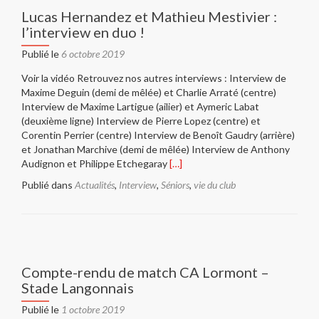
Lucas Hernandez et Mathieu Mestivier :
l’interview en duo !
Publié le
6 octobre 2019
Voir la vidéo Retrouvez nos autres interviews : Interview de
Maxime Deguin (demi de mêlée) et Charlie Arraté (centre)
Interview de Maxime Lartigue (ailier) et Aymeric Labat
(deuxième ligne) Interview de Pierre Lopez (centre) et
Corentin Perrier (centre) Interview de Benoît Gaudry (arrière)
et Jonathan Marchive (demi de mêlée) Interview de Anthony
En
Audignon et Philippe Etchegaray
[…]
savoir
Publié dans
Actualités
,
Interview
,
Séniors
,
vie du club
plus
surLucas
Hernandez
et
Mathieu
Mestivier
Compte-rendu de match CA Lormont –
:
Stade Langonnais
l’interview
en
Publié le
1 octobre 2019