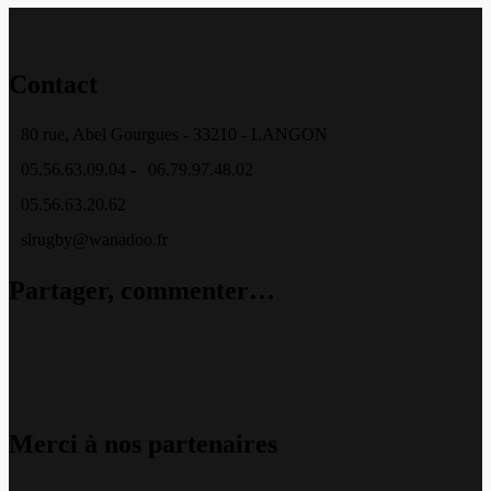
Contact
80 rue, Abel Gourgues - 33210 - LANGON
05.56.63.09.04 -
06.79.97.48.02
05.56.63.20.62
slrugby@wanadoo.fr
Partager, commenter…
Merci à nos partenaires