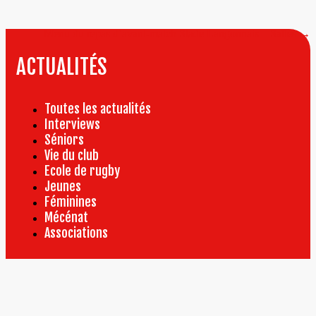
de
l’article
Menu du repas d’avant-match Stade Langonnais – Salles
→
ACTUALITÉS
Toutes les actualités
Interviews
Séniors
Vie du club
Ecole de rugby
Jeunes
Féminines
Mécénat
Associations