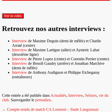
Voir la vidéo
Retrouvez nos autres interviews :
Interview
de Maxime Deguin (demi de mêlée) et Charlie
Arraté (centre)
Interview
de Maxime Lartigue (ailier) et Aymeric Labat
(deuxième ligne)
Interview
de Pierre Lopez (centre) et Corentin Perrier (centre)
Interview
de Benoît Gaudry (arrière) et Jonathan Marchive
(demi de mêlée)
Interview
de Anthony Audignon et Philippe Etchegaray
(entraîneurs)
Cette entrée a été publiée dans
Actualités
,
Interview
,
Séniors
,
vie du
club
. Sauvegarder le
permalien
.
Navigation
←
Compte-rendu de match CA Lormont – Stade Langonnais