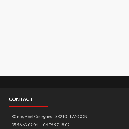
CONTACT
80 rue, Abel Gourgues - 33210 - LANGON
05.56.63.09.04 -
06.79.97.48.02