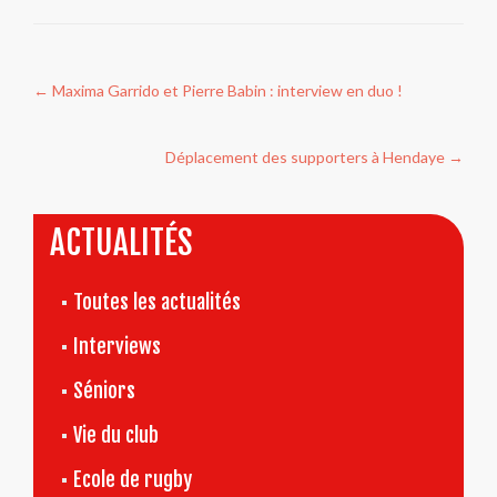
Navigation
←
Maxima Garrido et Pierre Babin : interview en duo !
de
l’article
Déplacement des supporters à Hendaye
→
ACTUALITÉS
Toutes les actualités
Interviews
Séniors
Vie du club
Ecole de rugby