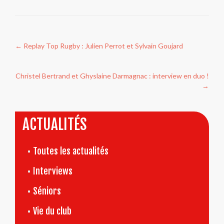
Navigation
←
Replay Top Rugby : Julien Perrot et Sylvain Goujard
de
l’article
Christel Bertrand et Ghyslaine Darmagnac : interview en duo !
→
ACTUALITÉS
Toutes les actualités
Interviews
Séniors
Vie du club