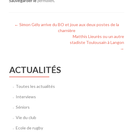
Sauvegarder le
permalien
.
Navigation
←
Simon Gély arrive du BO et joue aux deux postes de la
charnière
de
Matthis Lieurès ou un autre
l’article
stadiste Toulousain à Langon
→
ACTUALITÉS
Toutes les actualités
Interviews
Séniors
Vie du club
Ecole de rugby