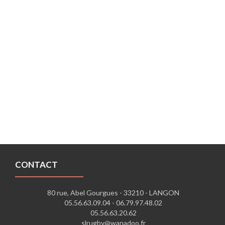
CONTACT
80 rue, Abel Gourgues - 33210 - LANGON
05.56.63.09.04 -
06.79.97.48.02
05.56.63.20.62
slrugby@wanadoo.fr