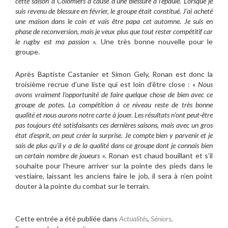
cette saison à Colomiers à cause d’une blessure à l’épaule. Lorsque je
suis revenu de blessure en février, le groupe était constitué. J’ai acheté
une maison dans le coin et vais être papa cet automne. Je suis en
phase de reconversion, mais je veux plus que tout rester compétitif car
le rugby est ma passion ».
Une très bonne nouvelle pour le
groupe.
Après Baptiste Castanier et Simon Gely, Ronan est donc la
troisième recrue d’une liste qui est loin d’être close : «
Nous
avons vraiment l’opportunité de faire quelque chose de bien avec ce
groupe de potes. La compétition à ce niveau reste de très bonne
qualité et nous aurons notre carte à jouer. Les résultats n’ont peut-être
pas toujours été satisfaisants ces dernières saisons, mais avec un gros
état d’esprit, on peut créer la surprise. Je compte bien y parvenir et je
sais de plus qu’il y a de la qualité dans ce groupe dont je connais bien
un certain nombre de joueurs
». Ronan est chaud bouillant et s’il
souhaite pour l’heure arriver sur la pointe des pieds dans le
vestiaire, laissant les anciens faire le job, il sera à n’en point
douter à la pointe du combat sur le terrain.
Cette entrée a été publiée dans
Actualités
,
Séniors
.