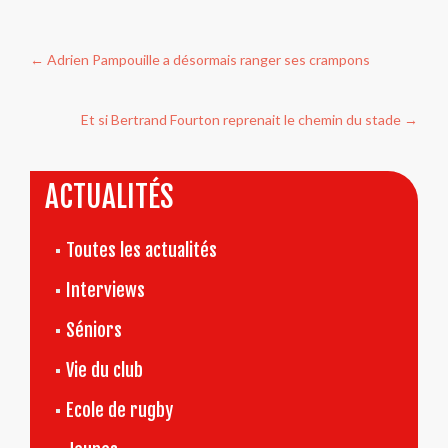
Navigation
←
Adrien Pampouille a désormais ranger ses crampons
de
l’article
Et si Bertrand Fourton reprenait le chemin du stade
→
ACTUALITÉS
Toutes les actualités
Interviews
Séniors
Vie du club
Ecole de rugby