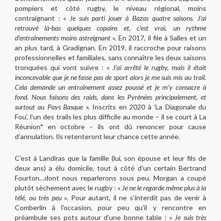
pompiers et côté rugby, le niveau régional, moins
contraignant : «
Je suis parti jouer à Bazas quatre saisons. J’ai
retrouvé là-bas quelques copains et, c’est vrai, un rythme
d’entraînements moins astreignant
». En 2017, il file à Salles et un
an plus tard, à Gradignan. En 2019, il raccroche pour raisons
professionnelles et familiales, sans connaître les deux saisons
tronquées qui vont suivre : «
J’ai arrêté le rugby, mais il était
inconcevable que je ne fasse pas de sport alors je me suis mis au trail.
Cela demande un entraînement assez poussé et je m’y consacre à
fond. Nous faisons des raids, dans les Pyrénées principalement, et
surtout au Pays Basque ».
Inscrits en 2020 à ‘La Diagonale du
Fou’, l’un des trails les plus difficile au monde – il se court à La
Réunion* en octobre – ils ont dû renoncer pour cause
d’annulation. Ils retenteront leur chance cette année.
C’est à Landiras que la famille (lui, son épouse et leur fils de
deux ans) a élu domicile, tout à côté d’un certain Bertrand
Fourton…dont nous reparlerons sous peu. Morgan a coupé
plutôt sèchement avec le rugby : «
Je ne le regarde même plus à la
télé, ou très peu
». Pour autant, il ne s’interdit pas de venir à
Comberlin à l’occasion, pour peu qu’il y rencontre en
préambule ses pots autour d’une bonne table : «
Je suis très