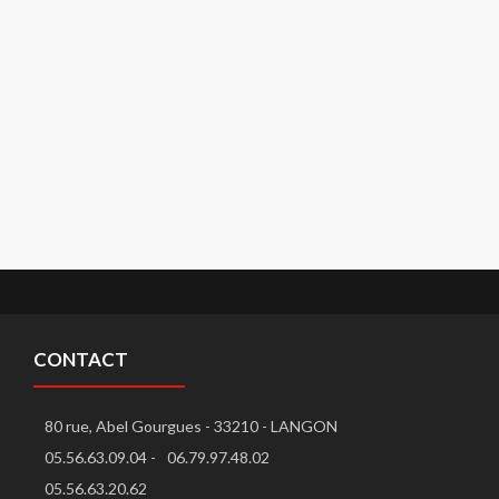
CONTACT
80 rue, Abel Gourgues - 33210 - LANGON
05.56.63.09.04 -
06.79.97.48.02
05.56.63.20.62