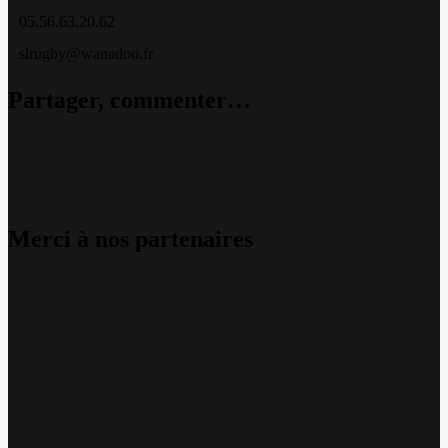
05.56.63.20.62
slrugby@wanadoo.fr
Partager, commenter…
Merci à nos partenaires