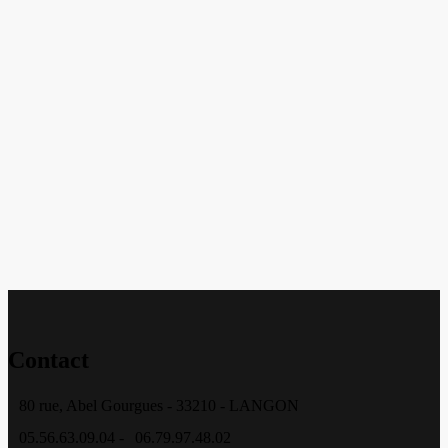
Contact
80 rue, Abel Gourgues - 33210 - LANGON
05.56.63.09.04 -
06.79.97.48.02