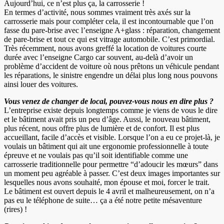
Aujourd’hui, ce n’est plus ça, la carrosserie !
En termes d’activité, nous sommes vraiment très axés sur la
carrosserie mais pour compléter cela, il est incontournable que l’on
fasse du pare-brise avec l’enseigne A+glass : réparation, changement
de pare-brise et tout ce qui est vitrage automobile. C’est primordial.
Très récemment, nous avons greffé la location de voitures courte
durée avec l’enseigne Cargo car souvent, au-delà d’avoir un
problème d’accident de voiture où nous prêtons un véhicule pendant
les réparations, le sinistre engendre un délai plus long nous pouvons
ainsi louer des voitures.
Vous venez de changer de local, pouvez-vous nous en dire plus ?
L’entreprise existe depuis longtemps comme je viens de vous le dire
et le bâtiment avait pris un peu d’âge. Aussi, le nouveau bâtiment,
plus récent, nous offre plus de lumière et de confort. Il est plus
accueillant, facile d’accès et visible. Lorsque l’on a eu ce projet-là, je
voulais un bâtiment qui ait une ergonomie professionnelle à toute
épreuve et ne voulais pas qu’il soit identifiable comme une
carrosserie traditionnelle pour permettre “d’adoucir les mœurs” dans
un moment peu agréable à passer. C’est deux images importantes sur
lesquelles nous avons souhaité, mon épouse et moi, forcer le trait.
Le bâtiment est ouvert depuis le 4 avril et malheureusement, on n’a
pas eu le téléphone de suite… ça a été notre petite mésaventure
(rires) !