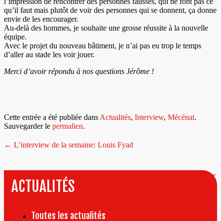
l’impression de rencontrer des personnes fausses, qui ne font pas ce
qu’il faut mais plutôt de voir des personnes qui se donnent, ça donne
envie de les encourager.
Au-delà des hommes, je souhaite une grosse réussite à la nouvelle
équipe.
Avec le projet du nouveau bâtiment, je n’ai pas eu trop le temps
d’aller au stade les voir jouer.
Merci d’avoir répondu à nos questions Jérôme !
Cette entrée a été publiée dans
Actualités
,
Interview
,
Mécénat
.
Sauvegarder le
permalien
.
Navigation
←
L’interview de la semaine: Louis Fyad
de
l’article
L’interview de la semaine : Greg Bonet
→
ACTUALITÉS
Toutes les actualités