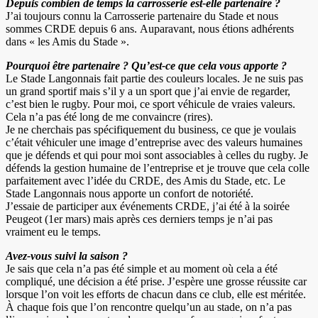
Depuis combien de temps la carrosserie est-elle partenaire ?
J’ai toujours connu la Carrosserie partenaire du Stade et nous
sommes CRDE depuis 6 ans. Auparavant, nous étions adhérents
dans « les Amis du Stade ».
Pourquoi être partenaire ? Qu’est-ce que cela vous apporte ?
Le Stade Langonnais fait partie des couleurs locales. Je ne suis pas
un grand sportif mais s’il y a un sport que j’ai envie de regarder,
c’est bien le rugby. Pour moi, ce sport véhicule de vraies valeurs.
Cela n’a pas été long de me convaincre (rires).
Je ne cherchais pas spécifiquement du business, ce que je voulais
c’était véhiculer une image d’entreprise avec des valeurs humaines
que je défends et qui pour moi sont associables à celles du rugby. Je
défends la gestion humaine de l’entreprise et je trouve que cela colle
parfaitement avec l’idée du CRDE, des Amis du Stade, etc. Le
Stade Langonnais nous apporte un confort de notoriété.
J’essaie de participer aux événements CRDE, j’ai été à la soirée
Peugeot (1er mars) mais après ces derniers temps je n’ai pas
vraiment eu le temps.
Avez-vous suivi la saison ?
Je sais que cela n’a pas été simple et au moment où cela a été
compliqué, une décision a été prise. J’espère une grosse réussite car
lorsque l’on voit les efforts de chacun dans ce club, elle est méritée.
À chaque fois que l’on rencontre quelqu’un au stade, on n’a pas