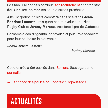
Le Stade Langonnais continue
son recrutement
et enregistre
deux nouvelles recrues
pour la saison prochaine.
Ainsi, le groupe Séniors comptera dans ses rangs
Jean-
Baptiste Lamotte
, trois-quart centre évoluant au Niort
Rugby Club et
Jérémy Moreau
, troisième ligne de Cadaujac.
L’ensemble des dirigeants, bénévoles et joueurs s’associent
pour leur souhaiter la bienvenue !
Jean-Baptiste Lamotte
Jérémy Moreau
Cette entrée a été publiée dans
Séniors
. Sauvegarder le
permalien
.
Navigation
←
L’annonce des poules de Fédérale 1 repoussée !
de
l’article
Le calendrier est sorti !
→
ACTUALITÉS