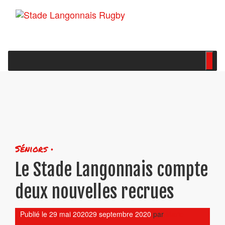
Séniors •
Le Stade Langonnais compte
deux nouvelles recrues
Publié le
29 mai 2020
29 septembre 2020
par
Marie
Camedescasse