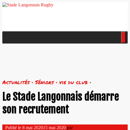
Actualités • Séniors • vie du club •
Le Stade Langonnais démarre
son recrutement
Publié le
8 mai 2020
15 mai 2020
par
Marie Camedescasse