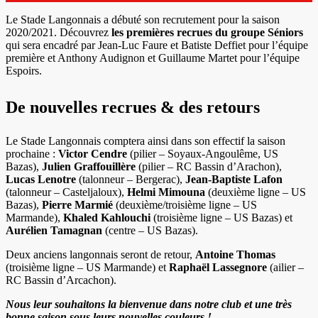
Le Stade Langonnais a débuté son recrutement pour la saison
2020/2021. Découvrez
les premières recrues du groupe Séniors
qui sera encadré par Jean-Luc Faure et Batiste Deffiet pour l’équipe
première et Anthony Audignon et Guillaume Martet pour l’équipe
Espoirs.
De nouvelles recrues & des retours
Le Stade Langonnais comptera ainsi dans son effectif la saison
prochaine :
Victor Cendre
(pilier – Soyaux-Angoulême, US
Bazas),
Julien Graffouillère
(pilier – RC Bassin d’Arachon),
Lucas Lenotre
(talonneur – Bergerac),
Jean-Baptiste Lafon
(talonneur – Casteljaloux),
Helmi Mimouna
(deuxième ligne – US
Bazas),
Pierre Marmié
(deuxième/troisième ligne – US
Marmande),
Khaled Kahlouchi
(troisième ligne – US Bazas) et
Aurélien Tamagnan
(centre – US Bazas).
Deux anciens langonnais seront de retour,
Antoine Thomas
(troisième ligne – US Marmande) et
Raphaël Lassegnore
(ailier –
RC Bassin d’Arcachon).
Nous leur souhaitons la bienvenue dans notre club et une très
bonne saison sous leurs nouvelles couleurs !