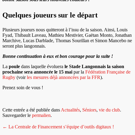
Quelques joueurs sur le départ
Plusieurs joueurs nous quitteront à l’issu de la saison. Ainsi, Louis
Fyad, Thibault Laveau, Mathieu Mestivier, Gaëtan Monto, Jonathan
Marchive, Lucas Darblade, Thomas Sourillan et Simon Mancebo ne
seront plus langonnais.
Bonne continuation à eux et bon courage pour la suite !
La
poule
dans laquelle évoluera
le Stade Langonnais la saison
prochaine sera annoncée le 15 mai
par la
Fédération Française de
Rugby
(voir
les mesures déjà annoncées par la FFR
).
Prenez soin de vous !
Cette entrée a été publiée dans
Actualités
,
Séniors
,
vie du club
.
Sauvegarder le
permalien
.
Navigation
←
La Centrale de Financement s’équipe d’outils digitaux !
de