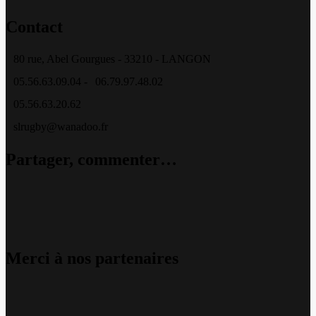
Contact
80 rue, Abel Gourgues - 33210 - LANGON
05.56.63.09.04 -
06.79.97.48.02
05.56.63.20.62
slrugby@wanadoo.fr
Partager, commenter…
Merci à nos partenaires