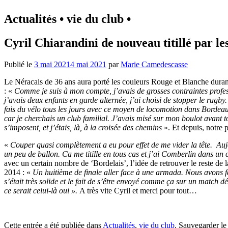
Actualités • vie du club •
Cyril Chiarandini de nouveau titillé par les
Publié le
3 mai 2021
4 mai 2021
par
Marie Camedescasse
Le Néracais de 36 ans aura porté les couleurs Rouge et Blanche durant
: «
Comme je suis à mon compte, j’avais de grosses contraintes profes
j’avais deux enfants en garde alternée, j’ai choisi de stopper le rugby
fais du vélo tous les jours avec ce moyen de locomotion dans Bordea
car je cherchais un club familial. J’avais misé sur mon boulot avant tout
s’imposent, et j’étais, là, à la croisée des chemins
». Et depuis, notre p
«
Couper quasi complètement a eu pour effet de me vider la tête. Aujou
un peu de ballon. Ca me titille en tous cas et j’ai Comberlin dans un c
avec un certain nombre de ‘Bordelais’, l’idée de retrouver le reste de 
2014 : «
Un huitième de finale aller face à une armada. Nous avons fa
s’était très solide et le fait de s’être envoyé comme ça sur un match d
ce serait celui-là oui ».
A très vite Cyril et merci pour tout…
Cette entrée a été publiée dans
Actualités
,
vie du club
. Sauvegarder l