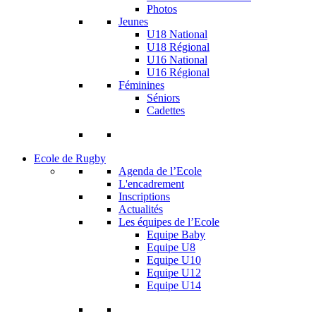
Photos
Jeunes
U18 National
U18 Régional
U16 National
U16 Régional
Féminines
Séniors
Cadettes
Ecole de Rugby
Agenda de l’Ecole
L'encadrement
Inscriptions
Actualités
Les équipes de l’Ecole
Equipe Baby
Equipe U8
Equipe U10
Equipe U12
Equipe U14