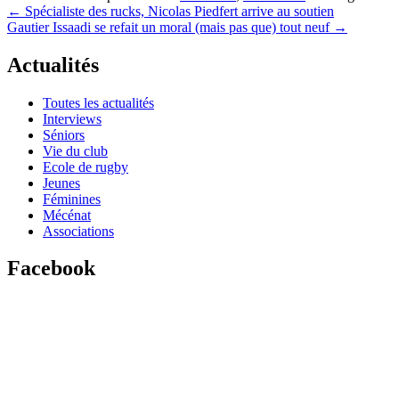
Navigation
←
Spécialiste des rucks, Nicolas Piedfert arrive au soutien
Gautier Issaadi se refait un moral (mais pas que) tout neuf
→
de
l’article
Actualités
Toutes les actualités
Interviews
Séniors
Vie du club
Ecole de rugby
Jeunes
Féminines
Mécénat
Associations
Facebook