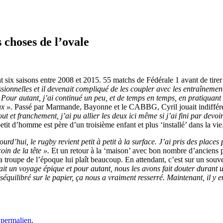
 choses de l’ovale
 six saisons entre 2008 et 2015. 55 matchs de Fédérale 1 avant de tirer 
sionnelles et il devenait compliqué de les coupler avec les entraîneme
. Pour autant, j’ai continué un peu, et de temps en temps, en pratiquant
ux ».
Passé par Marmande, Bayonne et le CABBG, Cyril jouait indiffére
 et franchement, j’ai pu allier les deux ici même si j’ai fini par devoir 
etit d’homme est père d’un troisième enfant et plus ‘installé’ dans la vie
rd’hui, le rugby revient petit à petit à la surface. J’ai pris des plac
oin de la tête ».
Et un retour à la ‘maison’ avec bon nombre d’anciens po
la troupe de l’époque lui plaît beaucoup. En attendant, c’est sur un souve
it un voyage épique et pour autant, nous les avons fait douter durant u
éséquilibré sur le papier, ça nous a vraiment resserré. Maintenant, il y
e
permalien
.