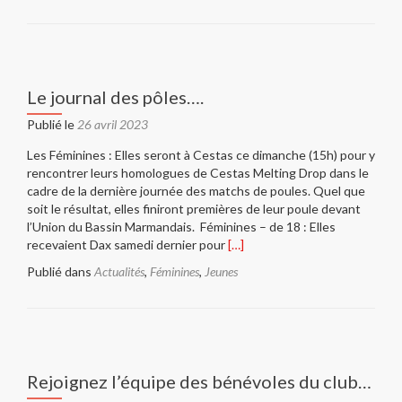
surDeux
finales
à
Comberlin
dimanche…
Le journal des pôles….
Publié le
26 avril 2023
Les Féminines : Elles seront à Cestas ce dimanche (15h) pour y
rencontrer leurs homologues de Cestas Melting Drop dans le
cadre de la dernière journée des matchs de poules. Quel que
soit le résultat, elles finiront premières de leur poule devant
l’Union du Bassin Marmandais. Féminines – de 18 : Elles
En
recevaient Dax samedi dernier pour
[…]
savoir
Publié dans
Actualités
,
Féminines
,
Jeunes
plus
surLe
journal
des
pôles….
Rejoignez l’équipe des bénévoles du club…