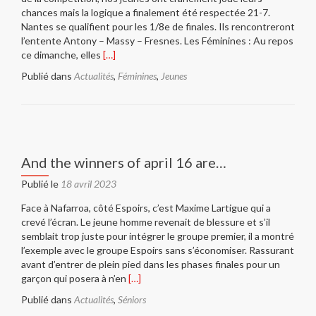
chances mais la logique a finalement été respectée 21-7.
Nantes se qualifient pour les 1/8e de finales. Ils rencontreront
l’entente Antony – Massy – Fresnes. Les Féminines : Au repos
En
ce dimanche, elles
[…]
savoir
Publié dans
Actualités
,
Féminines
,
Jeunes
plus
surLe
journal
des
pôles…
And the winners of april 16 are…
Publié le
18 avril 2023
Face à Nafarroa, côté Espoirs, c’est Maxime Lartigue qui a
crevé l’écran. Le jeune homme revenait de blessure et s’il
semblait trop juste pour intégrer le groupe premier, il a montré
l’exemple avec le groupe Espoirs sans s’économiser. Rassurant
avant d’entrer de plein pied dans les phases finales pour un
En
garçon qui posera à n’en
[…]
savoir
Publié dans
Actualités
,
Séniors
plus