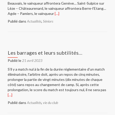
Beauvais, le vainqueur affrontera Genève… Saint-Sulpice sur
Lèze – Châteaurenard, le vainqueur affrontera Berre-l’Etang…
En
Agde – Pamiers, le vainqueur
[…]
savoir
Publié dans
Actualités
,
Séniors
plus
surLes
affiches
des
1/8e
de
Les barrages et leurs subtilités…
finales
ce
Publié le
21 avril 2023
30
S'il y a match nul à la fin de la durée réglementaire d'un match
avril…
éliminatoire, l'arbitre doit, après un repos de cinq minutes,
prolonger la partie de vingt minutes (dix minutes de chaque
côté) sans repos au changement de camp. Si, après cette
En
prolongation, le score du match est toujours nul, il ne sera pas
savoi
[…]
plus
Publié dans
Actualités
,
vie du club
surLe
barra