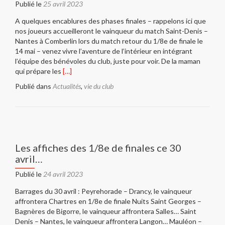
Publié le
25 avril 2023
A quelques encablures des phases finales – rappelons ici que
nos joueurs accueilleront le vainqueur du match Saint-Denis –
Nantes à Comberlin lors du match retour du 1/8e de finale le
14 mai – venez vivre l’aventure de l’intérieur en intégrant
l’équipe des bénévoles du club, juste pour voir. De la maman
En
qui prépare les
[…]
savoir
Publié dans
Actualités
,
vie du club
plus
surRejoignez
l’équipe
des
bénévoles
du
Les affiches des 1/8e de finales ce 30
club…
avril…
Publié le
24 avril 2023
Barrages du 30 avril : Peyrehorade – Drancy, le vainqueur
affrontera Chartres en 1/8e de finale Nuits Saint Georges –
Bagnères de Bigorre, le vainqueur affrontera Salles… Saint
Denis – Nantes, le vainqueur affrontera Langon… Mauléon –