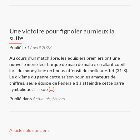
surAnd
the
winners
of
april
Une victoire pour fignoler au mieux la
16
suite…
are…
Publié le
17 avril 2023
Au cours d’un match âpre, les équipiers premiers ont une
nouvelle mené leur barque de main de maître en allant cueillir
lors du money time un bonus offensif du meilleur effet (31-8).
Le dixième du genre cette saison pour les amateurs de
chiffres, seule équipe de Fédérale 1 à atteindre cette barre
En
symbolique à l’issue
[…]
savoir
Publié dans
Actualités
,
Séniors
plus
surUne
victoire
pour
fignoler
Articles plus anciens
←
au
mieux