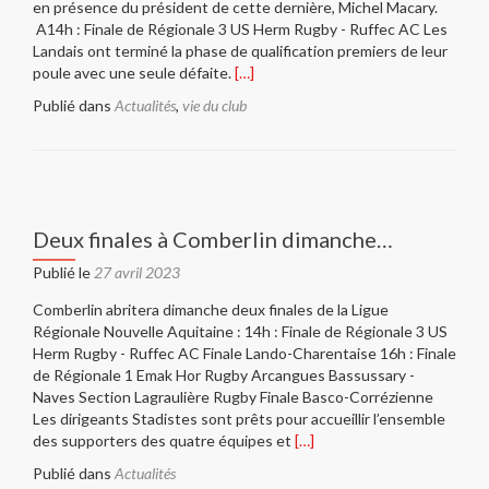
en présence du président de cette dernière, Michel Macary.
A14h : Finale de Régionale 3 US Herm Rugby - Ruffec AC Les
Landais ont terminé la phase de qualification premiers de leur
En
poule avec une seule défaite.
[…]
savoir
Publié dans
Actualités
,
vie du club
plus
surLes
Finales,
c’est
dimanche
à
Deux finales à Comberlin dimanche…
Comberlin…
Publié le
27 avril 2023
Comberlin abritera dimanche deux finales de la Ligue
Régionale Nouvelle Aquitaine : 14h : Finale de Régionale 3 US
Herm Rugby - Ruffec AC Finale Lando-Charentaise 16h : Finale
de Régionale 1 Emak Hor Rugby Arcangues Bassussary -
Naves Section Lagraulière Rugby Finale Basco-Corrézienne
Les dirigeants Stadistes sont prêts pour accueillir l’ensemble
En
des supporters des quatre équipes et
[…]
savoir
Publié dans
Actualités
plus