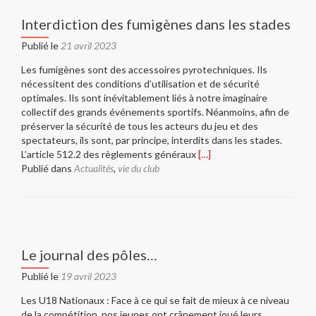
et
leurs
Interdiction des fumigènes dans les stades
subti
Publié le
21 avril 2023
Les fumigènes sont des accessoires pyrotechniques. Ils
nécessitent des conditions d’utilisation et de sécurité
optimales. Ils sont inévitablement liés à notre imaginaire
collectif des grands événements sportifs. Néanmoins, afin de
préserver la sécurité de tous les acteurs du jeu et des
spectateurs, ils sont, par principe, interdits dans les stades.
En
L’article 512.2 des règlements généraux
[…]
savoir
Publié dans
Actualités
,
vie du club
plus
surInterdiction
des
fumigènes
dans
Le journal des pôles…
les
stades
Publié le
19 avril 2023
Les U18 Nationaux : Face à ce qui se fait de mieux à ce niveau
de la compétition, nos jeunes ont crânement joué leurs