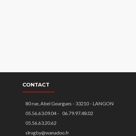
CONTACT
80 rue, Abel Gourgues - 33210 - LANGON
05.56.63.09.04 -
06.79.97.48.02
05.56.63.20.62
slrugby@wanadoo.fr