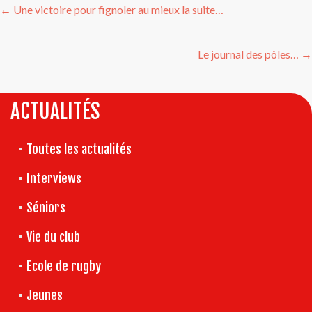
←
Une victoire pour fignoler au mieux la suite…
de
l’article
Le journal des pôles…
→
ACTUALITÉS
Toutes les actualités
Interviews
Séniors
Vie du club
Ecole de rugby
Jeunes