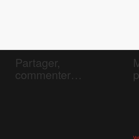
Partager,
M
commenter…
p
Voi