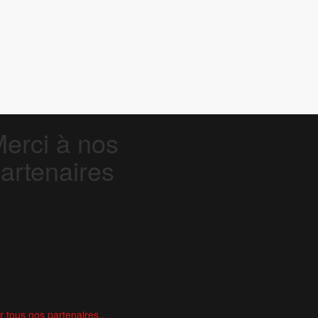
erci à nos
artenaires
r tous nos partenaires...