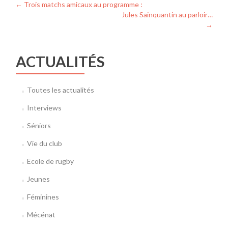
Navigation
←
Trois matchs amicaux au programme :
Jules Sainquantin au parloir…
de
→
l’article
ACTUALITÉS
Toutes les actualités
Interviews
Séniors
Vie du club
Ecole de rugby
Jeunes
Féminines
Mécénat