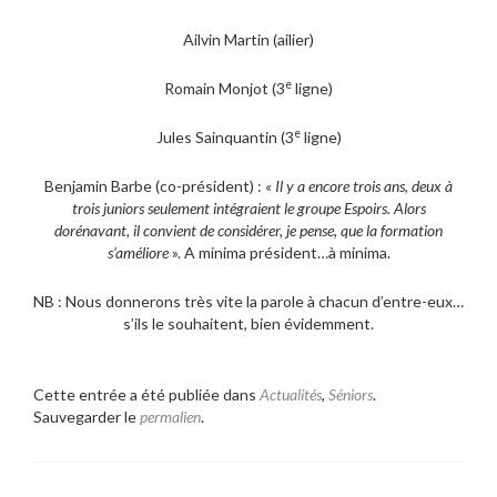
Ailvin Martin (ailier)
e
Romain Monjot (3
ligne)
e
Jules Sainquantin (3
ligne)
Benjamin Barbe (co-président) :
« Il y a encore trois ans, deux à
trois juniors seulement intégraient le groupe Espoirs. Alors
dorénavant, il convient de considérer, je pense, que la formation
s’améliore
». A minima président…à minima.
NB : Nous donnerons très vite la parole à chacun d’entre-eux…
s’ils le souhaitent, bien évidemment.
Cette entrée a été publiée dans
Actualités
,
Séniors
.
Sauvegarder le
permalien
.