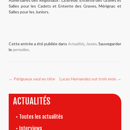
Adversaires des Régionaux : La Brède, Entente des Graves et
Salles pour les Cadets et Entente des Graves, Mérignac et
Salles pour les Juniors.
Cette entrée a été publiée dans
Actualités
,
Jeunes
. Sauvegarder
le
permalien
.
Navigation
←
Périgueux seul en tête
Lucas Hernandez out trois mois
→
de
l’article
ACTUALITÉS
Toutes les actualités
Interviews