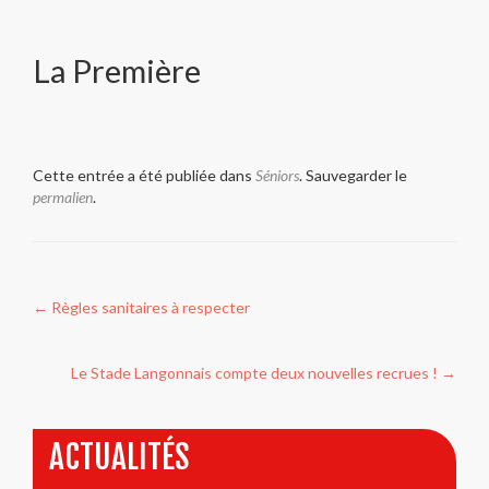
La Première
Cette entrée a été publiée dans
Séniors
. Sauvegarder le
permalien
.
Navigation
←
Règles sanitaires à respecter
de
l’article
Le Stade Langonnais compte deux nouvelles recrues !
→
ACTUALITÉS