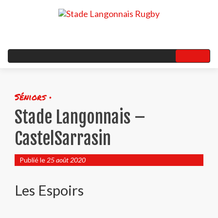
Séniors •
Stade Langonnais –
CastelSarrasin
Publié le
25 août 2020
Les Espoirs