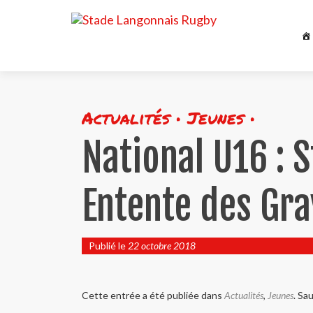
Actualités • Jeunes •
National U16 : 
Entente des Gra
Publié le
22 octobre 2018
Cette entrée a été publiée dans
Actualités
,
Jeunes
. Sa