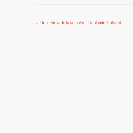
Navigation
←
L’interview de la semaine : Benjamin Guiraud
de
l’article