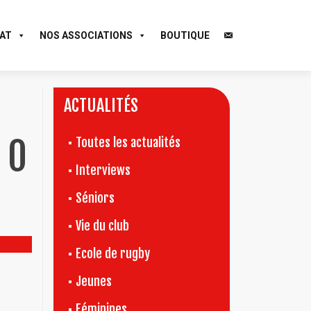
AT
NOS ASSOCIATIONS
BOUTIQUE
ACTUALITÉS
 0
Toutes les actualités
Interviews
Séniors
Vie du club
Ecole de rugby
Jeunes
Féminines