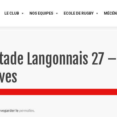
LE CLUB
NOS EQUIPES
ECOLE DE RUGBY
MÉCÉN
Stade Langonnais 27 –
ves
uvegarder le
permalien
.