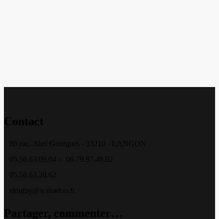
Contact
80 rue, Abel Gourgues - 33210 - LANGON
05.56.63.09.04 -
06.79.97.48.02
05.56.63.20.62
slrugby@wanadoo.fr
Partager, commenter…