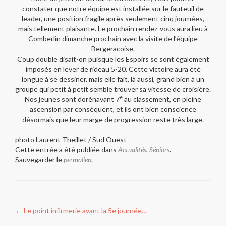
constater que notre équipe est installée sur le fauteuil de
leader, une position fragile après seulement cinq journées,
mais tellement plaisante. Le prochain rendez-vous aura lieu à
Comberlin dimanche prochain avec la visite de l’équipe
Bergeracoise.
Coup double disait-on puisque les Espoirs se sont également
imposés en lever de rideau 5-20. Cette victoire aura été
longue à se dessiner, mais elle fait, là aussi, grand bien à un
groupe qui petit à petit semble trouver sa vitesse de croisière.
e
Nos jeunes sont dorénavant 7
au classement, en pleine
ascension par conséquent, et ils ont bien conscience
désormais que leur marge de progression reste très large.
photo Laurent Theillet / Sud Ouest
Cette entrée a été publiée dans
Actualités
,
Séniors
.
Sauvegarder le
permalien
.
Navigation
←
Le point infirmerie avant la 5e journée…
de