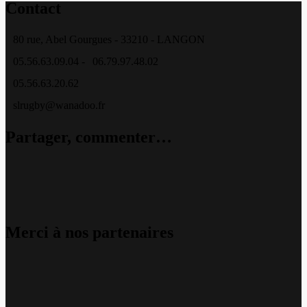
Contact
80 rue, Abel Gourgues - 33210 - LANGON
05.56.63.09.04 -
06.79.97.48.02
05.56.63.20.62
slrugby@wanadoo.fr
Partager, commenter…
Merci à nos partenaires