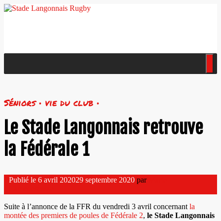
Séniors • vie du club •
Le Stade Langonnais retrouve
la Fédérale 1
Publié le
6 avril 2020
29 septembre 2020
par
Marie
Camedescasse
Suite à l’annonce de la FFR du vendredi 3 avril concernant
la
montée des premiers de poules de Fédérale 2
,
le Stade Langonnais