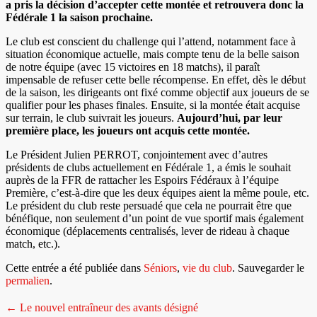
a pris la décision d’accepter cette montée et retrouvera donc la
Fédérale 1 la saison prochaine.
Le club est conscient du challenge qui l’attend, notamment face à
situation économique actuelle, mais compte tenu de la belle saison
de notre équipe (avec 15 victoires en 18 matchs), il paraît
impensable de refuser cette belle récompense. En effet, dès le début
de la saison, les dirigeants ont fixé comme objectif aux joueurs de se
qualifier pour les phases finales. Ensuite, si la montée était acquise
sur terrain, le club suivrait les joueurs.
Aujourd’hui, par leur
première place, les joueurs ont acquis cette montée.
Le Président Julien PERROT, conjointement avec d’autres
présidents de clubs actuellement en Fédérale 1, a émis le souhait
auprès de la FFR de rattacher les Espoirs Fédéraux à l’équipe
Première, c’est-à-dire que les deux équipes aient la même poule, etc.
Le président du club reste persuadé que cela ne pourrait être que
bénéfique, non seulement d’un point de vue sportif mais également
économique (déplacements centralisés, lever de rideau à chaque
match, etc.).
Cette entrée a été publiée dans
Séniors
,
vie du club
. Sauvegarder le
permalien
.
Navigation
←
Le nouvel entraîneur des avants désigné
de