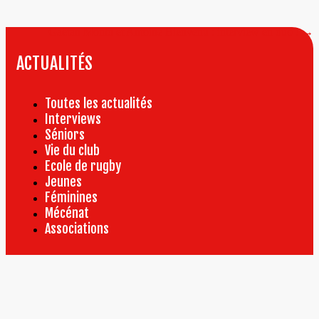
l’article
Gaëtan Monto et Antoine Bienvenu : interview en duo !
→
ACTUALITÉS
Toutes les actualités
Interviews
Séniors
Vie du club
Ecole de rugby
Jeunes
Féminines
Mécénat
Associations