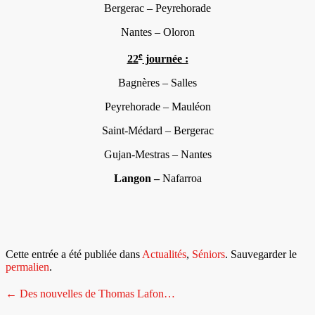
Bergerac – Peyrehorade
Nantes – Oloron
e
22
journée :
Bagnères – Salles
Peyrehorade – Mauléon
Saint-Médard – Bergerac
Gujan-Mestras – Nantes
Langon –
Nafarroa
Cette entrée a été publiée dans
Actualités
,
Séniors
. Sauvegarder le
permalien
.
Navigation
←
Des nouvelles de Thomas Lafon…
de