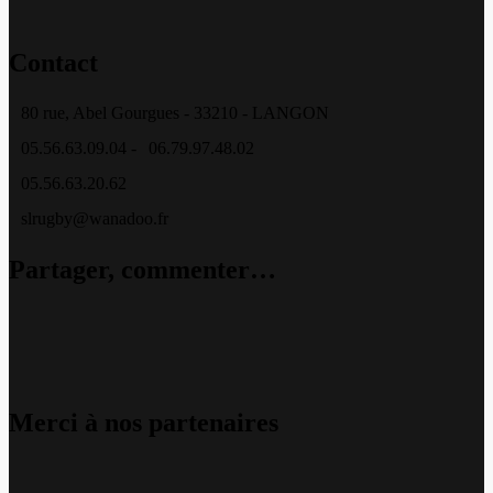
Contact
80 rue, Abel Gourgues - 33210 - LANGON
05.56.63.09.04 -
06.79.97.48.02
05.56.63.20.62
slrugby@wanadoo.fr
Partager, commenter…
Merci à nos partenaires