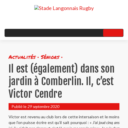
Actualités • Séniors •
Il est (également) dans son
jardin à Comberlin. Il, c’est
Victor Cendre
Publié le
29 septembre 2020
Victor est revenu au club lors de cette intersaison et le moins
que l’on puisse écrire est qu’il sait pourquoi : «
J’ai joué cinq ans