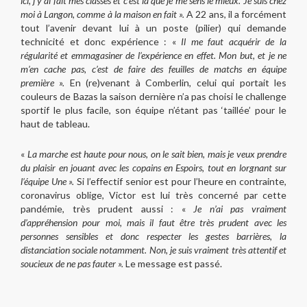
ici, j’y ai fait mes classes et c’est là que je me sens le mieux. Je suis chez
moi à Langon, comme à la maison en fait ».
A 22 ans, il a forcément
tout l’avenir devant lui à un poste (pilier) qui demande
technicité et donc expérience : «
Il me faut acquérir de la
régularité et emmagasiner de l’expérience en effet. Mon but, et je ne
m’en cache pas, c’est de faire des feuilles de matchs en équipe
première ».
En (re)venant à Comberlin
,
celui qui portait les
couleurs de Bazas la saison dernière n’a pas choisi le challenge
sportif le plus facile, son équipe n’étant pas ‘taillée’ pour le
haut de tableau.
«
La marche est haute pour nous, on le sait bien, mais je veux prendre
du plaisir en jouant avec les copains en Espoirs, tout en lorgnant sur
l’équipe Une ».
Si l’effectif senior est pour l’heure en contrainte,
coronavirus oblige, Victor est lui très concerné par cette
pandémie, très prudent aussi : «
Je n’ai pas vraiment
d’appréhension pour moi, mais il faut être très prudent avec les
personnes sensibles et donc respecter les gestes barrières, la
distanciation sociale notamment. Non, je suis vraiment très attentif et
soucieux de ne pas fauter ».
Le message est passé.