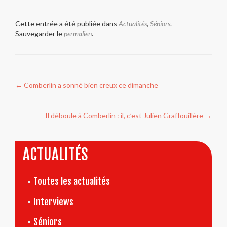
Cette entrée a été publiée dans
Actualités
,
Séniors
.
Sauvegarder le
permalien
.
Navigation
←
Comberlin a sonné bien creux ce dimanche
de
l’article
Il déboule à Comberlin : il, c’est Julien Graffouillère
→
ACTUALITÉS
Toutes les actualités
Interviews
Séniors