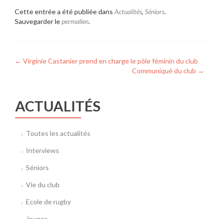
Cette entrée a été publiée dans
Actualités
,
Séniors
.
Sauvegarder le
permalien
.
Navigation
←
Virginie Castanier prend en charge le pôle féminin du club
Communiqué du club
→
de
l’article
ACTUALITÉS
Toutes les actualités
Interviews
Séniors
Vie du club
Ecole de rugby
Jeunes