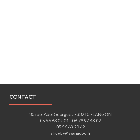
CONTACT
80 rue, Abel Gourgues - 33210 - LANGON
05.56.63.09.04 -
06.79.97.48.02
05.56.63.20.62
slrugby@wanadoo.fr