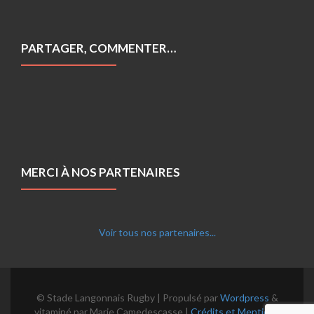
PARTAGER, COMMENTER…
MERCI À NOS PARTENAIRES
Voir tous nos partenaires...
© Stade Langonnais Rugby | Propulsé par
Wordpress
&
vitaminé par Marie Camedescasse |
Crédits et Mentions