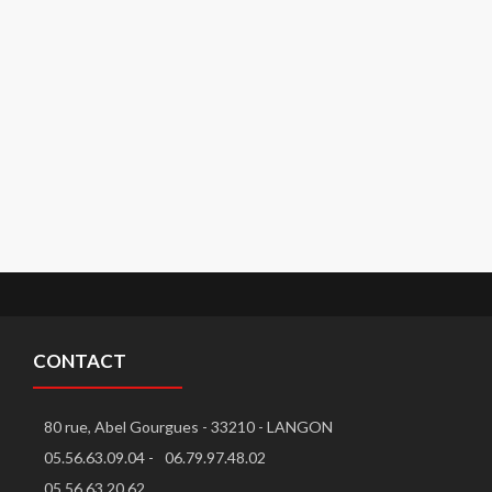
CONTACT
80 rue, Abel Gourgues - 33210 - LANGON
05.56.63.09.04 -
06.79.97.48.02
05.56.63.20.62