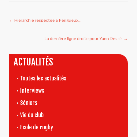
Navigation
←
Hiérarchie respectée à Périgueux…
de
l’article
La dernière ligne droite pour Yann Dessis
→
ACTUALITÉS
Toutes les actualités
Interviews
Séniors
Vie du club
Ecole de rugby