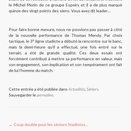
le Michel Morin de ce groupe Espoirs et il a de plus marqué
quinze des vingt points des siens. Vous avez dit leader…
Pour faire bonne mesure, nous ne pouvions pas passer à côté
de la nouvelle performance de Thomas Mendy. Par choix
e
tactique, le 3
ligne stadiste a débuté la rencontre sur le banc,
mais la demi-heure qu’il a effectué, une fois entré sur le
terrain, a été de grande qualité. Ces deux essais ont
forcément contribué à mettre sa performance en valeur, mais
son engagement, son implication et son tempérament ont fait
de lui l’homme du match.
Cette entrée a été publiée dans
Actualités
,
Séniors
.
Sauvegarder le
permalien
.
Navigation
←
Coup double pour les séniors Stadistes…
de