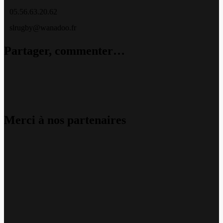
05.56.63.20.62
slrugby@wanadoo.fr
Partager, commenter…
Merci à nos partenaires