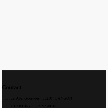
Contact
80 rue, Abel Gourgues - 33210 - LANGON
05.56.63.09.04 -
06.79.97.48.02