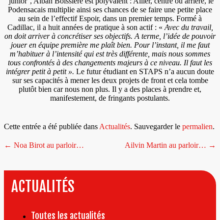
‘junior’, Alban Boissière est polyvalent : Ailier, centre ou arrière, le
Podensacais multiplie ainsi ses chances de se faire une petite place
au sein de l’effectif Espoir, dans un premier temps. Formé à
Cadillac, il a huit années de pratique à son actif : «
Avec du travail,
on doit arriver à concrétiser ses objectifs. A terme, l’idée de pouvoir
jouer en équipe première me plaît bien. Pour l’instant, il me faut
m’habituer à l’intensité qui est très différente, mais nous sommes
tous confrontés à des changements majeurs à ce niveau. Il faut les
intégrer petit à petit ».
Le futur étudiant en STAPS n’a aucun doute
sur ses capacités à mener les deux projets de front et cela tombe
plutôt bien car nous non plus. Il y a des places à prendre et,
manifestement, de fringants postulants.
Cette entrée a été publiée dans
Actualités
. Sauvegarder le
permalien
.
Navigation
←
Noa Birot au parloir…
Ailvin Martin au parloir…
→
de
l’article
ACTUALITÉS
Toutes les actualités