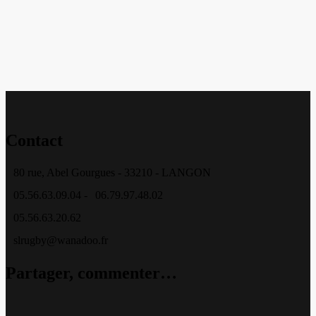
Contact
80 rue, Abel Gourgues - 33210 - LANGON
05.56.63.09.04 -
06.79.97.48.02
05.56.63.20.62
slrugby@wanadoo.fr
Partager, commenter…