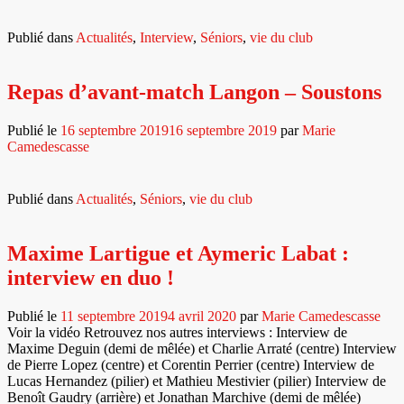
savoir
plus
surPierre
Publié dans
Actualités
,
Interview
,
Séniors
,
vie du club
Lopez
et
Corentin
Repas d’avant-match Langon – Soustons
Perrier
:
Publié le
16 septembre 2019
16 septembre 2019
par
Marie
l’interview
Camedescasse
en
duo
!
Publié dans
Actualités
,
Séniors
,
vie du club
Maxime Lartigue et Aymeric Labat :
interview en duo !
Publié le
11 septembre 2019
4 avril 2020
par
Marie Camedescasse
Voir la vidéo Retrouvez nos autres interviews : Interview de
Maxime Deguin (demi de mêlée) et Charlie Arraté (centre) Interview
de Pierre Lopez (centre) et Corentin Perrier (centre) Interview de
Lucas Hernandez (pilier) et Mathieu Mestivier (pilier) Interview de
Benoît Gaudry (arrière) et Jonathan Marchive (demi de mêlée)