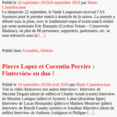
Publié le
24 septembre 2019
26 septembre 2019
par
Marie
Camedescasse
Le dimanche 22 septembre, le Stade Langonnais recevait l’AS
Soustons pour le premier match à domicile de la saison. La journée a
débuté sous la pluie, avec le traditionnel repas d’avant-match réalisé
par notre partenaire Eric Banquier (Cochon Volant – Conserverie
Illadaise), où plus de 80 personnes, supporters, partenaires, etc. se
En
sont retrouvés sous la
[…]
savoir
plus
surStade
Publié dans
Actualités
,
Séniors
Langonnais
–
AS
Pierre Lopez et Corentin Perrier :
Soustons
l’interview en duo !
:
compte
rendu
Publié le
19 septembre 2019
4 avril 2020
par
Marie Camedescasse
du
Voir la vidéo Retrouvez nos autres interviews : Interview de
match
Maxime Deguin (demi de mêlée) et Charlie Arraté (centre) Interview
!
de Maxime Lartigue (ailier) et Aymeric Labat (deuxième ligne)
Interview de Lucas Hernandez (pilier) et Mathieu Mestivier (pilier)
Interview de Benoît Gaudry (arrière) et Jonathan Marchive (demi de
En
mêlée) Interview de Anthony Audignon et Philippe
[…]