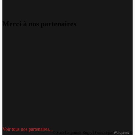
Merci à nos partenaires
Voir tous nos partenaires...
© Stade Langonnais Rugby | Propulsé par
Wordpress
&