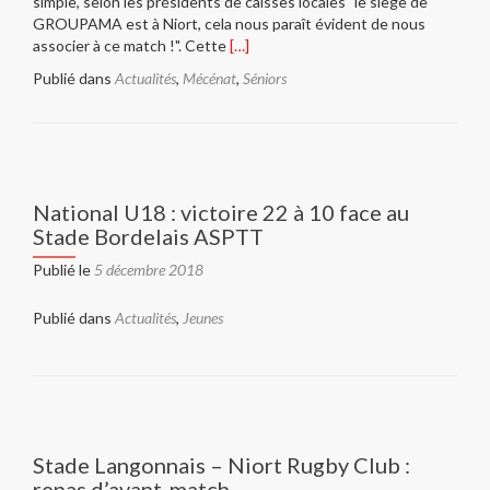
simple, selon les présidents de caisses locales "le siège de
GROUPAMA est à Niort, cela nous paraît évident de nous
En
associer à ce match !". Cette
[…]
savoir
Publié dans
Actualités
,
Mécénat
,
Séniors
plus
surGroupama
:
partenaire
de
match
National U18 : victoire 22 à 10 face au
de
Stade Bordelais ASPTT
Stade
Langonnais
Publié le
5 décembre 2018
–
Niort
Publié dans
Actualités
,
Jeunes
Rugby
Club
!
Stade Langonnais – Niort Rugby Club :
repas d’avant-match