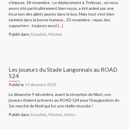
s'impose. 18 novembre : Le déplacement à Trelissac , où nous
avons été particulièrement bien reçus, a été animé par une
incursion des gilets jaunes dans le bus. Mais tout s'est bien
terminé dans la bonne humeur... 25 novembre : repas des
En
supporters : toujours aussi
[…]
savoir
Publié dans
Actualités
,
Mécénat
plus
surSupporters
Langon
XV
:
l’heure
Les joueurs du Stade Langonnais au ROAD
est
524
au
bilan
Publié le
14 décembre 2018
!
Le dimanche 9 décembre, avant la réception de Niort, nos
joueurs étaient présents au ROAD 524 pour l’inauguration du
1er marché de Noël qui fut une réelle réussite !
Publié dans
Actualités
,
Mécénat
,
Séniors