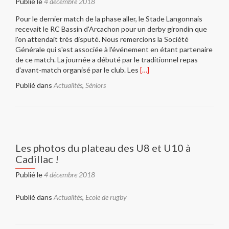
Publié le
4 décembre 2018
!
Pour le dernier match de la phase aller, le Stade Langonnais
recevait le RC Bassin d'Arcachon pour un derby girondin que
l'on attendait très disputé. Nous remercions la Société
Générale qui s'est associée à l'événement en étant partenaire
de ce match. La journée a débuté par le traditionnel repas
En
d'avant-match organisé par le club. Les
[…]
savoir
Publié dans
Actualités
,
Séniors
plus
surStade
Langonnais
–
RCBA
:
Les photos du plateau des U8 et U10 à
compte
Cadillac !
rendu
du
Publié le
4 décembre 2018
match
Publié dans
Actualités
,
Ecole de rugby