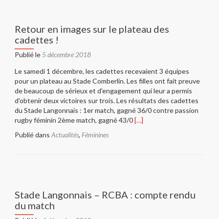
Retour en images sur le plateau des
cadettes !
Publié le
5 décembre 2018
Le samedi 1 décembre, les cadettes recevaient 3 équipes
pour un plateau au Stade Comberlin. Les filles ont fait preuve
de beaucoup de sérieux et d'engagement qui leur a permis
d'obtenir deux victoires sur trois. Les résultats des cadettes
du Stade Langonnais : 1er match, gagné 36/0 contre passion
En
rugby féminin 2ème match, gagné 43/0
[…]
savoir
Publié dans
Actualités
,
Féminines
plus
surRetour
en
images
sur
le
Stade Langonnais – RCBA : compte rendu
plateau
du match
des
cadettes