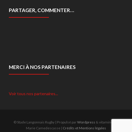
PARTAGER, COMMENTER…
MERCI À NOS PARTENAIRES
Voir tous nos partenaires...
© Stade Langonnais Rugby | Propulsé par
Wordpress
& vitaminé par
Marie Camedescasse |
Crédits et Mentions légales