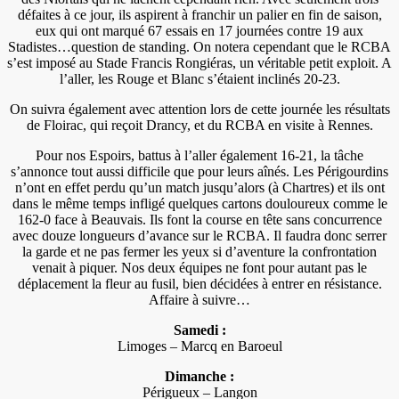
défaites à ce jour, ils aspirent à franchir un palier en fin de saison,
eux qui ont marqué 67 essais en 17 journées contre 19 aux
Stadistes…question de standing. On notera cependant que le RCBA
s’est imposé au Stade Francis Rongiéras, un véritable petit exploit. A
l’aller, les Rouge et Blanc s’étaient inclinés 20-23.
On suivra également avec attention lors de cette journée les résultats
de Floirac, qui reçoit Drancy, et du RCBA en visite à Rennes.
Pour nos Espoirs, battus à l’aller également 16-21, la tâche
s’annonce tout aussi difficile que pour leurs aînés. Les Périgourdins
n’ont en effet perdu qu’un match jusqu’alors (à Chartres) et ils ont
dans le même temps infligé quelques cartons douloureux comme le
162-0 face à Beauvais. Ils font la course en tête sans concurrence
avec douze longueurs d’avance sur le RCBA. Il faudra donc serrer
la garde et ne pas fermer les yeux si d’aventure la confrontation
venait à piquer. Nos deux équipes ne font pour autant pas le
déplacement la fleur au fusil, bien décidées à entrer en résistance.
Affaire à suivre…
Samedi :
Limoges – Marcq en Baroeul
Dimanche :
Périgueux – Langon