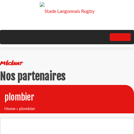
Mécénat
Nos partenaires
plombier
Home
»
plombier