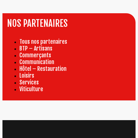
NOS PARTENAIRES
Tous nos partenaires
BTP – Artisans
Commerçants
Communication
Hôtel – Restauration
Loisirs
Services
Viticulture