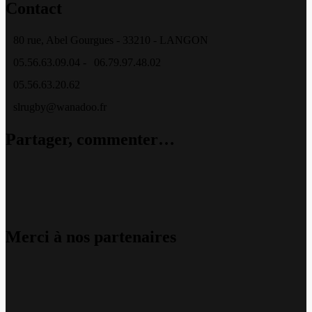
Contact
80 rue, Abel Gourgues - 33210 - LANGON
05.56.63.09.04 -
06.79.97.48.02
05.56.63.20.62
slrugby@wanadoo.fr
Partager, commenter…
Merci à nos partenaires