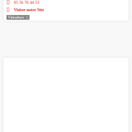
05 56 76 44 53
Visiter notre Site
Viticulture