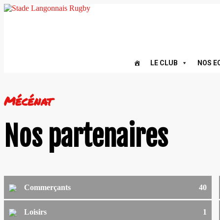
LE CLUB
NOS E
Mécénat
Nos partenaires
Commerçants
40
Loisirs
1