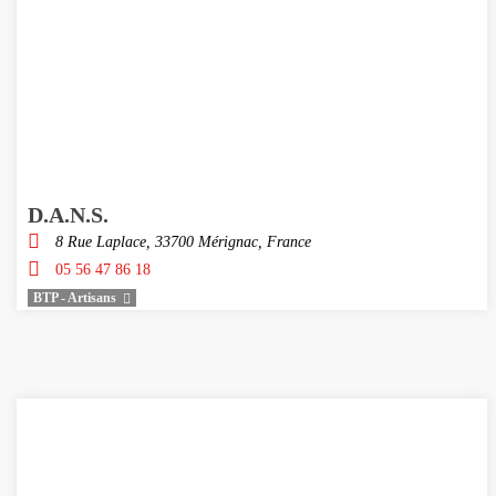
D.A.N.S.
8 Rue Laplace, 33700 Mérignac, France
05 56 47 86 18
BTP - Artisans