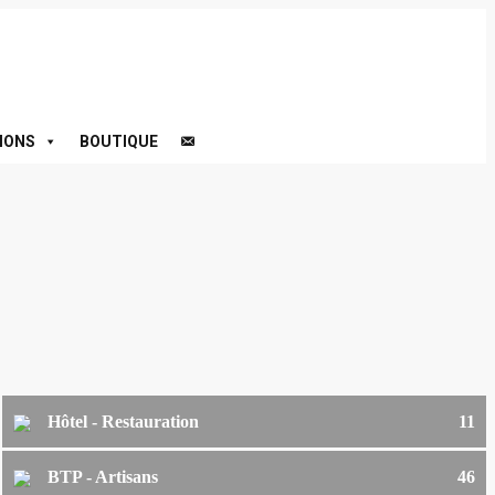
IONS
BOUTIQUE
Hôtel - Restauration
11
BTP - Artisans
46