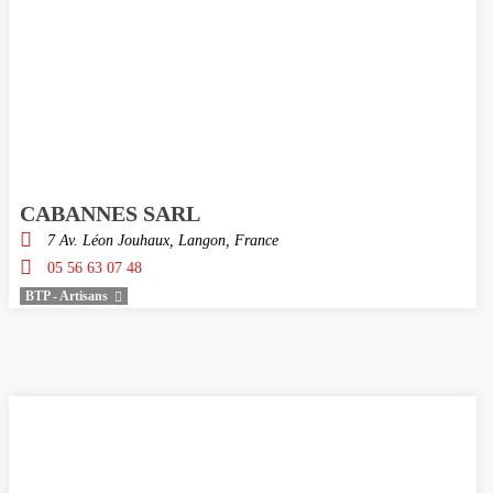
CABANNES SARL
7 Av. Léon Jouhaux, Langon, France
05 56 63 07 48
BTP - Artisans