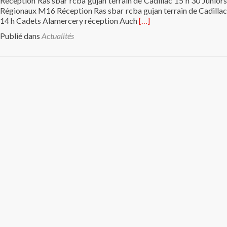
Réception Ras sbar rcba gujan terrain de Cadillac 15 h 30 Juniors
Régionaux M16 Réception Ras sbar rcba gujan terrain de Cadillac
En
14 h Cadets Alamercery réception Auch
[…]
savoir
Publié dans
Actualités
plus
surAgenda
du
1er
Février
2025