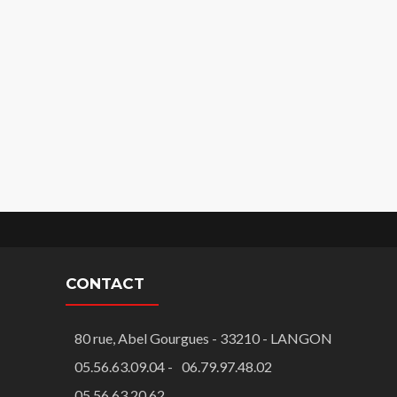
CONTACT
80 rue, Abel Gourgues - 33210 - LANGON
05.56.63.09.04 -
06.79.97.48.02
05.56.63.20.62